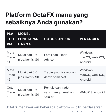
Platform OctaFX mana yang
sebaiknya Anda gunakan?
PLA
MODEL
TFO
PENETAPAN
COCOK UNTUK
PERANGKAT
RM
HARGA
Meta
Windows,
Mulai dari 0.6
Forex dan Expert
Trade
macOS, web, iOS,
pips, komisi $0
Advisor
r 4
Android
Meta
Windows,
Mulai dari 0.6
Trading multi-aset dan
Trade
macOS, web, iOS,
pips, komisi $0
depth of market
r 5
Android
Octa
Pemula dan trader
Mulai dari 0.6
Trade
yang mengutamakan
Web, iOS, Android
pips, komisi $0
r
seluler
OctaFX menawarkan beberapa platform — pilih berdasarkan