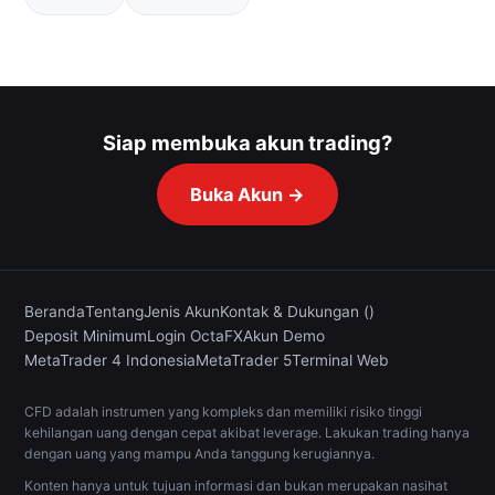
Siap membuka akun trading?
Buka Akun →
Beranda
Tentang
Jenis Akun
Kontak & Dukungan ()
Deposit Minimum
Login OctaFX
Akun Demo
MetaTrader 4 Indonesia
MetaTrader 5
Terminal Web
CFD adalah instrumen yang kompleks dan memiliki risiko tinggi
kehilangan uang dengan cepat akibat leverage. Lakukan trading hanya
dengan uang yang mampu Anda tanggung kerugiannya.
Konten hanya untuk tujuan informasi dan bukan merupakan nasihat